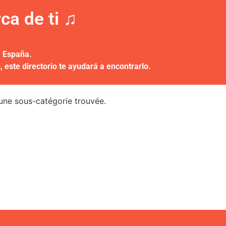
a de ti ♫​
a España.
 este directorio te ayudará a encontrarlo.
une sous-catégorie trouvée.